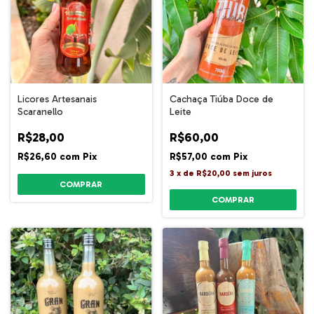
Licores Artesanais
Cachaça Tiúba Doce de
Scaranello
Leite
R$28,00
R$60,00
R$26,60
com
Pix
R$57,00
com
Pix
3
x
de
R$20,00
sem juros
COMPRAR