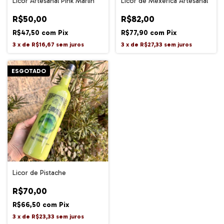
Licor Artesanal Pink Marlin
Licor de Mexerica Artesanal
R$50,00
R$82,00
R$47,50
com
Pix
R$77,90
com
Pix
3
x
de
R$16,67
sem juros
3
x
de
R$27,33
sem juros
ESGOTADO
Licor de Pistache
R$70,00
R$66,50
com
Pix
3
x
de
R$23,33
sem juros