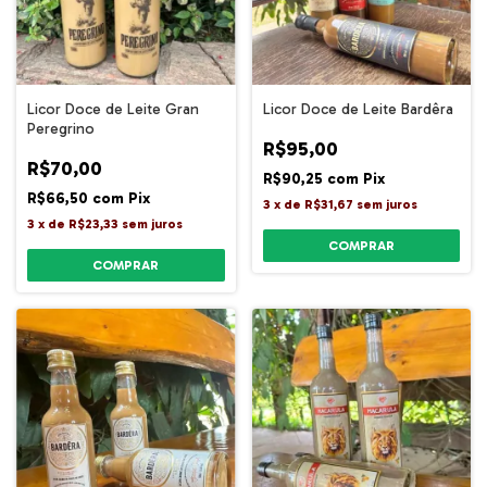
Licor Doce de Leite Gran
Licor Doce de Leite Bardêra
Peregrino
R$95,00
R$70,00
R$90,25
com
Pix
R$66,50
com
Pix
3
x
de
R$31,67
sem juros
3
x
de
R$23,33
sem juros
COMPRAR