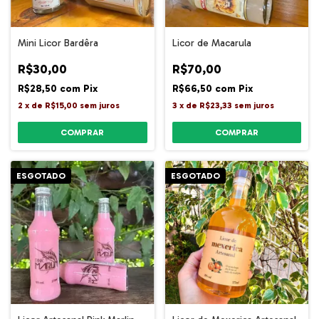
Mini Licor Bardêra
Licor de Macarula
R$30,00
R$70,00
R$28,50
com
Pix
R$66,50
com
Pix
2
x
de
R$15,00
sem juros
3
x
de
R$23,33
sem juros
ESGOTADO
ESGOTADO