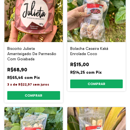
Biscoito Julieta
Bolacha Caseira Kaká
Amanteigado De Parmesão
Enrolada Coco
Com Goiabada
R$15,00
R$68,90
R$14,25
com
Pix
R$65,46
com
Pix
3
x
de
R$22,97
sem juros