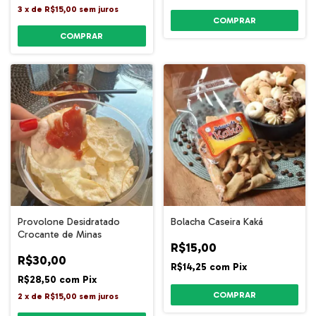
3
x
de
R$15,00
sem juros
COMPRAR
Provolone Desidratado
Bolacha Caseira Kaká
Crocante de Minas
R$15,00
R$30,00
R$14,25
com
Pix
R$28,50
com
Pix
2
x
de
R$15,00
sem juros