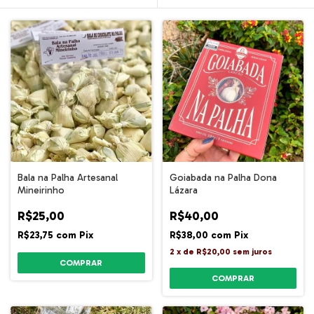
Bala na Palha Artesanal
Goiabada na Palha Dona
Mineirinho
Lázara
R$25,00
R$40,00
R$23,75
com
Pix
R$38,00
com
Pix
2
x
de
R$20,00
sem juros
COMPRAR