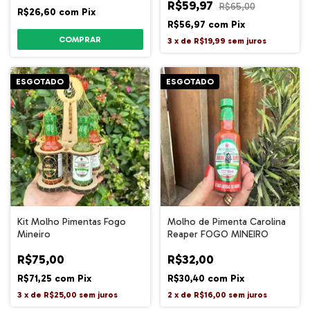
R$59,97
R$65,00
R$26,60
com
Pix
R$56,97
com
Pix
3
x
de
R$19,99
sem juros
ESGOTADO
ESGOTADO
Kit Molho Pimentas Fogo
Molho de Pimenta Carolina
Mineiro
Reaper FOGO MINEIRO
R$75,00
R$32,00
R$71,25
com
Pix
R$30,40
com
Pix
3
x
de
R$25,00
sem juros
2
x
de
R$16,00
sem juros